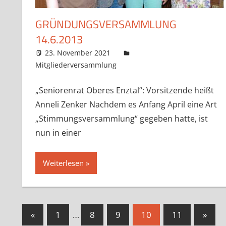
GRÜNDUNGSVERSAMMLUNG
14.6.2013
23. November 2021
Claudia Ollenhauer
Mitgliederversammlung
Kommentar hinterlassen
„Seniorenrat Oberes Enztal“: Vorsitzende heißt
Anneli Zenker Nachdem es Anfang April eine Art
„Stimmungsversammlung“ gegeben hatte, ist
nun in einer
Weiterlesen
Seitennummerierung
Vorherige
Nächs
«
1
…
8
9
10
11
»