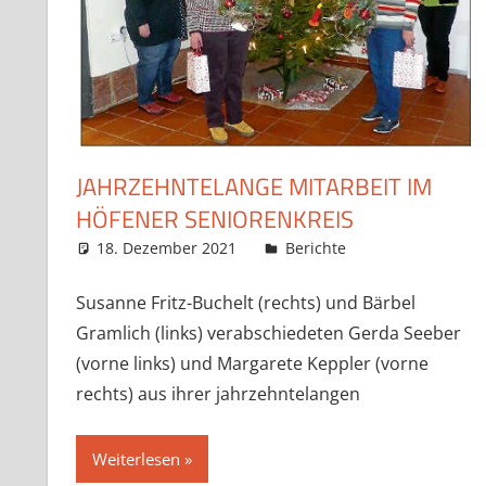
JAHRZEHNTELANGE MITARBEIT IM
HÖFENER SENIORENKREIS
18. Dezember 2021
Claudia Ollenhauer
Berichte
Susanne Fritz-Buchelt (rechts) und Bärbel
Gramlich (links) verabschiedeten Gerda Seeber
(vorne links) und Margarete Keppler (vorne
rechts) aus ihrer jahrzehntelangen
Weiterlesen