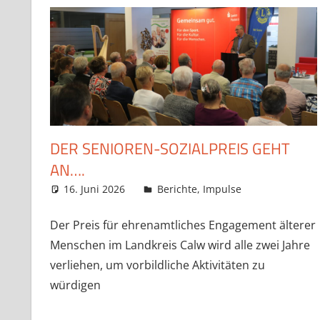
DER SENIOREN-SOZIALPREIS GEHT
AN….
16. Juni 2026
Claudia Ollenhauer
Berichte
,
Impulse
Kommentar
Der Preis für ehrenamtliches Engagement älterer
Menschen im Landkreis Calw wird alle zwei Jahre
verliehen, um vorbildliche Aktivitäten zu
würdigen