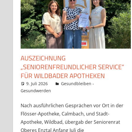
AUSZEICHNUNG
„SENIORENFREUNDLICHER SERVICE“
FÜR WILDBADER APOTHEKEN
9. Juli 2026
Claudia Ollenhauer
Gesundbleiben -
Gesundwerden
Kommentar hinterlassen
Nach ausführlichen Gesprächen vor Ort in der
Flösser-Apotheke, Calmbach, und Stadt-
Apotheke, Wildbad, übergab der Seniorenrat
Oberes Enztal Anfang Juli die