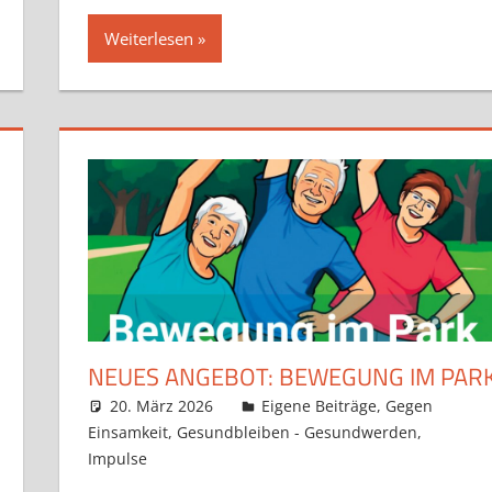
Weiterlesen
NEUES ANGEBOT: BEWEGUNG IM PAR
20. März 2026
Claudia Ollenhauer
Eigene Beiträge
,
Gegen
Einsamkeit
,
Gesundbleiben - Gesundwerden
,
Impulse