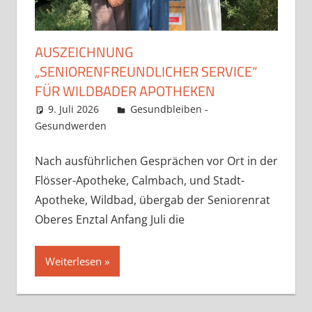
AUSZEICHNUNG
„SENIORENFREUNDLICHER SERVICE“
FÜR WILDBADER APOTHEKEN
9. Juli 2026
Claudia Ollenhauer
Gesundbleiben -
Gesundwerden
Kommentar hinterlassen
Nach ausführlichen Gesprächen vor Ort in der
Flösser-Apotheke, Calmbach, und Stadt-
Apotheke, Wildbad, übergab der Seniorenrat
Oberes Enztal Anfang Juli die
Weiterlesen