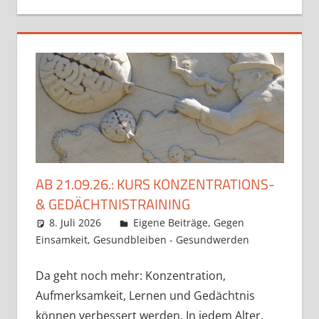
AB 21.09.26.: KURS KONZENTRATIONS-
& GEDÄCHTNISTRAINING
8. Juli 2026
Claudia Ollenhauer
Eigene Beiträge
,
Gegen
Einsamkeit
,
Gesundbleiben - Gesundwerden
Da geht noch mehr: Konzentration,
Aufmerksamkeit, Lernen und Gedächtnis
können verbessert werden. In jedem Alter.