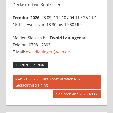
Decke und ein Kopfkissen.
Termine 2026
: 23.09. / 14.10 / 04.11 / 25.11 /
16.12. Jeweils von 18:30 bis 19:30 Uhr
Melden Sie sich bei
Ewald Lauinger
an:
Telefon: 07081-2393
E-Mail:
ewaldlauinger@web.de
TIEFENENTSPANNUNG
Beitragsnavigation
Vorheriger
Ab 21.09.26.: Kurs Konzentrations- &
Beitrag:
Gedächtnistraining
Nächster
Seniorenkino 2026 #03
Beitrag: