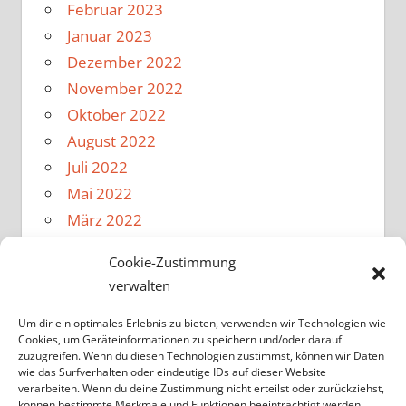
Februar 2023
Januar 2023
Dezember 2022
November 2022
Oktober 2022
August 2022
Juli 2022
Mai 2022
März 2022
Februar 2022
Cookie-Zustimmung
Januar 2022
verwalten
Dezember 2021
November 2021
Um dir ein optimales Erlebnis zu bieten, verwenden wir Technologien wie
Cookies, um Geräteinformationen zu speichern und/oder darauf
Oktober 2021
zuzugreifen. Wenn du diesen Technologien zustimmst, können wir Daten
wie das Surfverhalten oder eindeutige IDs auf dieser Website
August 2021
verarbeiten. Wenn du deine Zustimmung nicht erteilst oder zurückziehst,
Februar 2020
können bestimmte Merkmale und Funktionen beeinträchtigt werden.