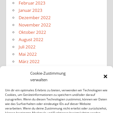
Februar 2023
Januar 2023
Dezember 2022
November 2022
Oktober 2022
August 2022
Juli 2022
Mai 2022
März 2022
Februar 2022
Cookie-Zustimmung
Januar 2022
verwalten
Dezember 2021
November 2021
Um dir ein optimales Erlebnis zu bieten, verwenden wir Technologien wie
Cookies, um Geräteinformationen zu speichern und/oder darauf
Oktober 2021
zuzugreifen. Wenn du diesen Technologien zustimmst, können wir Daten
wie das Surfverhalten oder eindeutige IDs auf dieser Website
August 2021
verarbeiten. Wenn du deine Zustimmung nicht erteilst oder zurückziehst,
Februar 2020
können bestimmte Merkmale und Funktionen beeinträchtigt werden.