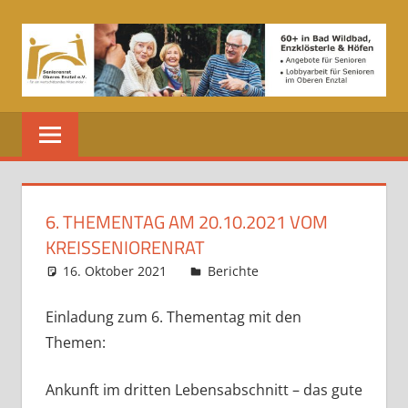
Zum
Inhalt
springen
SENIORENRAT
Ihr
Ansprechpartner
OBERES
für
Bad
ENZTAL
Wildbad,
6. THEMENTAG AM 20.10.2021 VOM
Enzklösterle
KREISSENIORENRAT
und
16. Oktober 2021
kaemmievision
Berichte
Kommentar
Höfen
hinterlassen
im
Einladung zum 6. Thementag mit den
Herzen
Themen:
des
Nordschwarzwald
Ankunft im dritten Lebensabschnitt – das gute