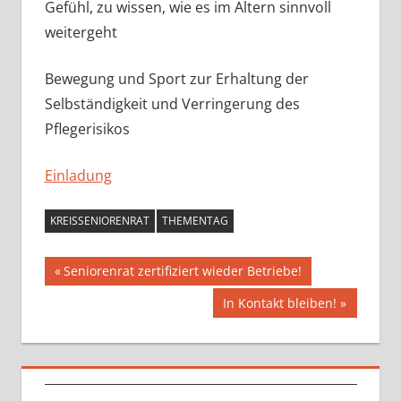
Gefühl, zu wissen, wie es im Altern sinnvoll
weitergeht
Bewegung und Sport zur Erhaltung der
Selbständigkeit und Verringerung des
Pflegerisikos
Einladung
KREISSENIORENRAT
THEMENTAG
Beitragsnavigation
Vorheriger
Seniorenrat zertifiziert wieder Betriebe!
Beitrag:
Nächster
In Kontakt bleiben!
Beitrag: