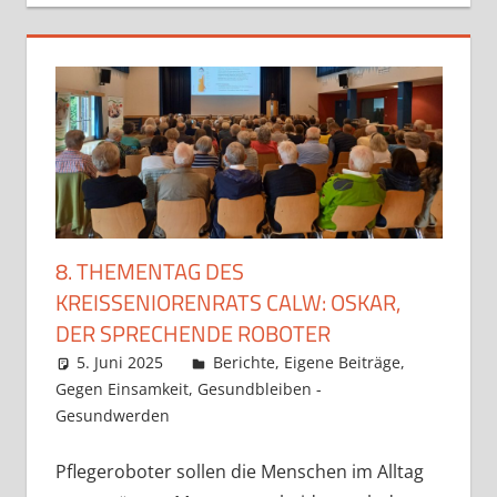
8. THEMENTAG DES
KREISSENIORENRATS CALW: OSKAR,
DER SPRECHENDE ROBOTER
5. Juni 2025
Claudia Ollenhauer
Berichte
,
Eigene Beiträge
,
Gegen Einsamkeit
,
Gesundbleiben -
Gesundwerden
Pflegeroboter sollen die Menschen im Alltag