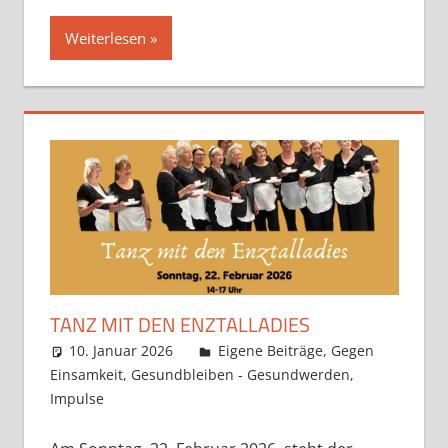
Weiterlesen
TANZ MIT DEN ENZTALLADIES
10. Januar 2026
Claudia Ollenhauer
Eigene Beiträge
,
Gegen
Einsamkeit
,
Gesundbleiben - Gesundwerden
,
Impulse