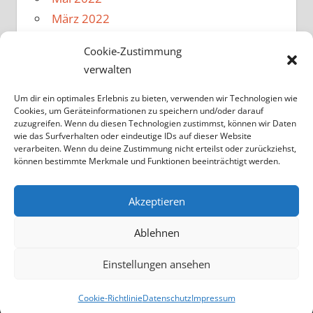
März 2022
Februar 2022
Cookie-Zustimmung
Januar 2022
verwalten
Dezember 2021
November 2021
Um dir ein optimales Erlebnis zu bieten, verwenden wir Technologien wie
Cookies, um Geräteinformationen zu speichern und/oder darauf
Oktober 2021
zuzugreifen. Wenn du diesen Technologien zustimmst, können wir Daten
wie das Surfverhalten oder eindeutige IDs auf dieser Website
August 2021
verarbeiten. Wenn du deine Zustimmung nicht erteilst oder zurückziehst,
Februar 2020
können bestimmte Merkmale und Funktionen beeinträchtigt werden.
Oktober 2017
Mai 2017
Akzeptieren
Ablehnen
Einstellungen ansehen
WordPress-Theme: Tortuga von ThemeZee.
Cookie-Richtlinie
Datenschutz
Impressum