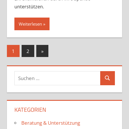
unterstützen.
Weiterlesen
Seitennummerierung
Nächste
1
2
»
Beiträge
der
Beiträge
KATEGORIEN
Beratung & Unterstützung